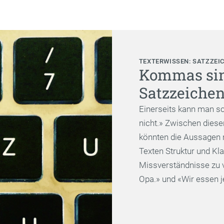
TEXTERWISSEN: SATZZEI
Kommas sind
Satzzeichen
Einerseits kann man schr
nicht.» Zwischen diese
könnten die Aussagen 
Texten Struktur und Kla
Missverständnisse zu v
Opa.» und «Wir essen j