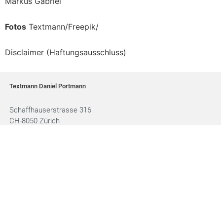
Markus Gabriel
Fotos
Textmann/Freepik/
Disclaimer (Haftungsausschluss)
Textmann Daniel Portmann
Schaffhauserstrasse 316
CH-8050 Zürich
044 201 44 77 | 079 303 42 56
kontakt@textmann.ch
© Textmann 2026. Alle Rechte vorbehalten.
Impressum
Datenschutz