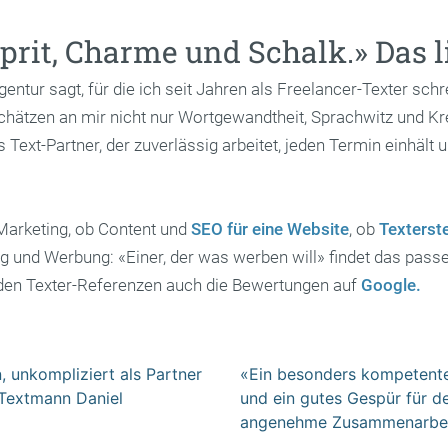
prit, Charme und Schalk.» Das l
tur sagt, für die ich seit Jahren als Freelancer-Texter sch
ätzen an mir nicht nur Wortgewandtheit, Sprachwitz und Kreati
Text-Partner, der zuverlässig arbeitet, jeden Termin einhält 
Marketing, ob Content und
SEO für eine Website
, ob
Texterst
g und Werbung: «Einer, der was werben will» findet das passe
den Texter-Referenzen auch die Bewertungen auf
Google.
n, unkompliziert als Partner
«Ein besonders kompetenter
 Textmann Daniel
und ein gutes Gespür für d
angenehme Zusammenarbei