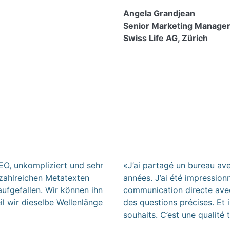
Angela Grandjean
Senior Marketing Manageri
Swiss Life AG, Zürich
EO, unkompliziert und sehr
«J’ai partagé un bureau a
 zahlreichen Metatexten
années. J’ai été impressionné
aufgefallen. Wir können ihn
communication directe avec 
il wir dieselbe Wellenlänge
des questions précises. Et 
souhaits. C’est une qualité 